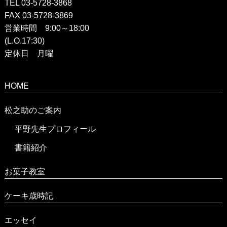
TEL 03-5728-3868
FAX 03-5728-3869
営業時間 9:00～18:00
(L.O.17:30)
定休日 月曜
HOME
松之助のご案内
平野先生プロフィール
書籍紹介
お菓子教室
ケーキ歳時記
エッセイ