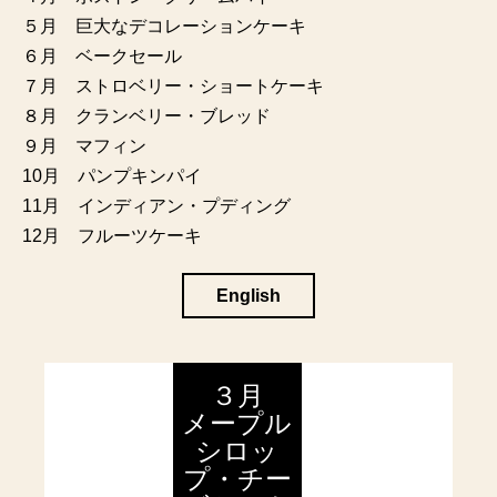
５月 巨大なデコレーションケーキ
６月 ベークセール
７月 ストロベリー・ショートケーキ
８月 クランベリー・ブレッド
９月 マフィン
10月 パンプキンパイ
11月 インディアン・プディング
12月 フルーツケーキ
English
３月
メープル
シロッ
プ・チー